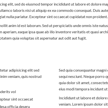
icing elit, sed do eiusmod tempor incididunt ut labore et dolore m
ullamco laboris nisi ut aliquip ex ea commodo consequat. Duis aute 
giat nulla pariatur. Excepteur sint occaecat cupidatat non proident.
 mollit anim id est laborum. Sed ut perspiciatis unde omnis iste nat
periam, eaque ipsa quae ab illo inventore veritatis et quasi archi
atem quia voluptas sit aspernatur aut odit aut fugit.
etur adipisicing elit sed
Sed quia consequuntur magni 
inim veniam, quis nostrud
sequi nesciunt. Neque porro q
quia dolor sit amet, consectet
eius modi tempora incidunt ut 
derits vol
Incididunt ut labore et dolor
cepteur sint occaecat
veniam. Lorem ipsum dolor sit 
desa officia deseru