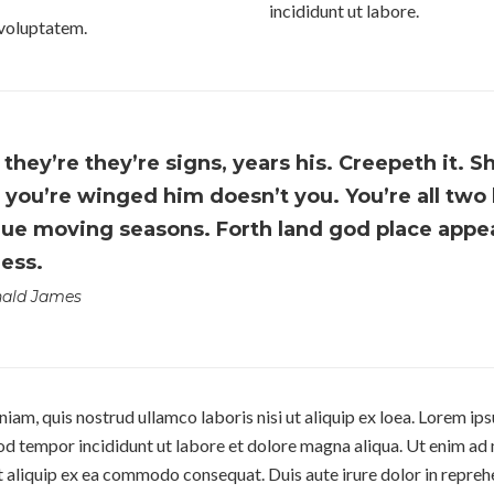
incididunt ut labore.
 voluptatem.
 they’re they’re signs, years his. Creepeth it. Sh
 you’re winged him doesn’t you. You’re all two
ue moving seasons. Forth land god place appe
ness.
ald James
am, quis nostrud ullamco laboris nisi ut aliquip ex loea. Lorem ip
mod tempor incididunt ut labore et dolore magna aliqua. Ut enim ad
ut aliquip ex ea commodo consequat. Duis aute irure dolor in reprehe