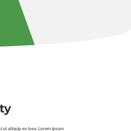
ity
i ut aliquip ex loea. Lorem ipsum