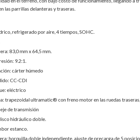
lidad en el terreno, con bajo costo de funcionamiento, llegando a 
n las parrillas delanteras y traseras.
rico, refrigerado por aire, 4 tiempos, SOHC.
c
era: 83,0 mm x 64,5 mm.
esión: 9.2:1.
ación: cárter húmedo
dido: CC-CDI
ue: eléctrico
: trapezoidal ultramatic® con freno motor en las ruedas traseras,
 eje de transmisión
isco hidráulico doble.
mbor estanco.
ra: horquilla doble independiente, ajuste de precarga de 5 posicio