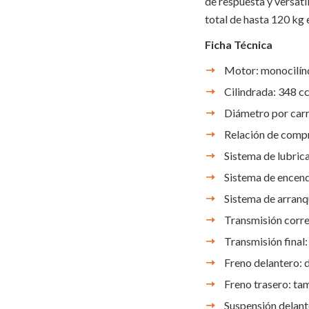
de respuesta y versati
total de hasta 120 kg e
Ficha Técnica
Motor: monocilínd
Cilindrada: 348 c
Diámetro por carr
Relación de compr
Sistema de lubric
Sistema de encen
Sistema de arranq
Transmisión correa
Transmisión final:
Freno delantero: d
Freno trasero: ta
Suspensión delante