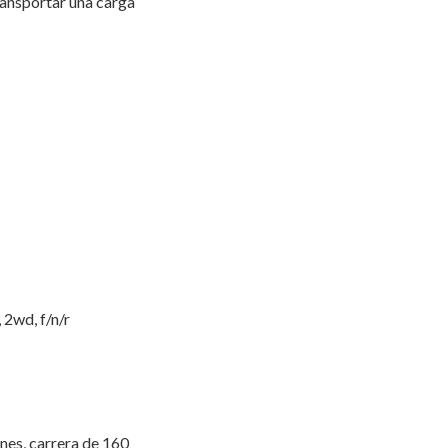
transportar una carga
 2wd, f/n/r
nes, carrera de 160