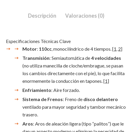
Descripción
Valoraciones (0)
Especificaciones Técnicas Clave
Motor
:
110cc
, monocilíndrico de 4 tiempos.
[
1
,
2
]
Transmisión
: Semiautomática de
4 velocidades
(no utiliza manecilla de cloche/embrague, se pasan
los cambios directamente con el pie), lo que facilita
enormemente la conducción en tapones.
[
1
]
Enfriamiento
: Aire forzado.
Sistema de Frenos
: Freno de
disco delantero
ventilado para mayor seguridad y tambor mecánico
trasero.
Aros
: Aros de aleación ligera (tipo “palitos”) que le
dan un aspecto moderno y eliminan la necesidad de